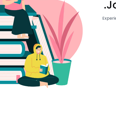
J
Experi