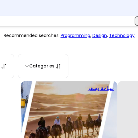
Recommended searches:
Programming
,
Design
,
Technology
s
Categories
سياحة وسفر