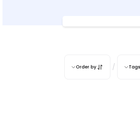
/
Order by
Tag