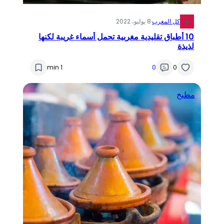
كل المغرب
·
8 يوليو، 2022
10 أطباق تقليدية مغربية تحمل أسماء غريبة لكنها
لذيذة
1 min
0
0
مطبخ