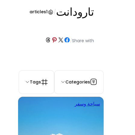
تارودانت
/
articles
1
Share on Threads
Share on Pinterest
Share on Facebook
Share on X
/
Share with
Tags
Categories
سياحة وسفر