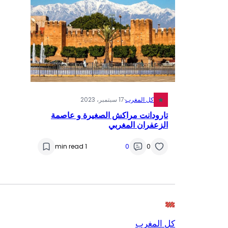
كل المغرب
·
17 سبتمبر، 2023
تارودانت مراكش الصغيرة و عاصمة
الزعفران المغربي
1 min read
0
0
كل المغرب