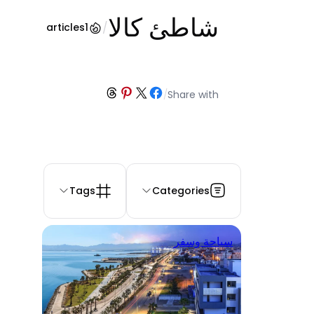
شاطئ كالا
/
articles
1
Share on Threads
Share on Pinterest
Share on Facebook
Share on X
/
Share with
Tags
Categories
سياحة وسفر