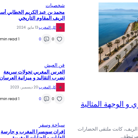
شخصيات
محمد بن عبد الكريم الخطابي أسد
الريف المقاوم التاريخي
كل المغرب
·
13 مايو، 2024
1 min read
0
0
فن العيش
العرس المغربي تحولات سريعة
تضرب التقاليد و ميزانية العرسان
كل المغرب
·
20 ديسمبر، 2023
1 min read
0
0
 و الوجهة المثالية
سياحة وسفر
ل الريف، كانت ملتقى الحضارات
إفران سويسرا المغرب و حارسة
 مرتبطة…
الغابات و الضايات المغربية