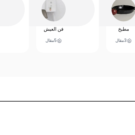
مطبخ
فن العيش
3
مقال
5
مقال