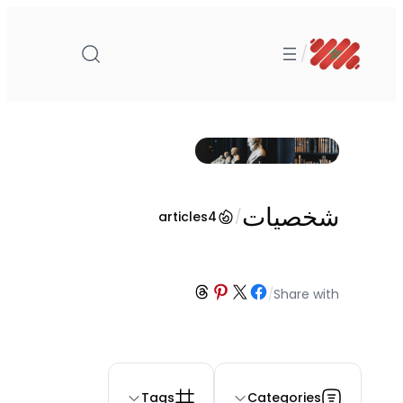
تخطى
إلى
/
المحتوى
شخصيات
/
articles
4
Share on Threads
Share on Pinterest
Share on Facebook
Share on X
/
Share with
Tags
Categories