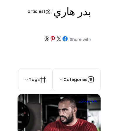
بدر هاري
/
articles
1
Share on Threads
Share on Pinterest
Share on Facebook
Share on X
/
Share with
Tags
Categories
شخصيات