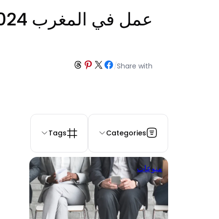
عمل في المغرب 2024
Share on Threads
Share on Pinterest
Share on Facebook
Share on X
/
Share with
Tags
Categories
منوعات