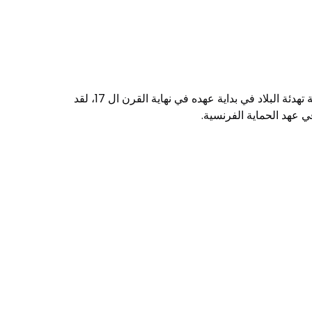
تم بناء القصبة الإسماعيلية في سطات، والمعروفة باسم قصبة المزامزة من قبل السلطان العلوي مولاي إسماعيل خلال حملة تهدئة البلاد في بداية عهده في نهاية القرن ال 17، لقد
ي عهد الحماية الفرنسية.