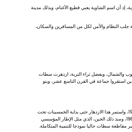
 إذ أن اسم الشاوية يعني قطيع الأغنام، وبذلك مدينة
بة جلب النظام والأمن لكل من المسافرين والسكان،
جنوب والشمال، وبفضل ثراء التربة، ازدهرت سطات
ذين استقروا جماعة في القرن التاسع عشر، وبنو
شهدت مدينة سطات تحت الحماية الفرنسية تنمية حضرية لم يسبق لها مثيل من قبيل الطفرة السكانية التي واجهتها 1913-1925، واستمر هذا الازدهار حتى بداية الخمسينات تحت
تأثير تطور الدار البيضاء، وخطوط المواصلات ووسائل النقل، عبورا إلى قرار الحكومة المغربية إنشاء إقليم سطات في عام 1967، ومنذ ذلك الحين، الذي مثل الإطار المؤسسي
ر مقاطعة سطات حاليا نموذجا للتنمية المتكاملة.