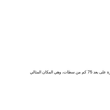
تعد بحيرة سد المسيرة القائمة منذ عام 1979 واحدة من أكبر السدود المغربية التي تبلغ مساحتها 14،000 هكتار. تقع هذه البحيرة على بعد 75 كم من سطات، وهي المكان المثالي